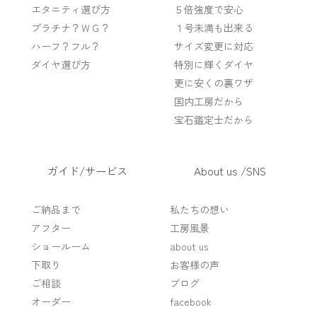
エタニティ選び方
５倍強度で安心
プラチナ？ＷＧ？
１号未満も出来る
ハーフ？フル？
サイズ変更に対応
ダイヤ選び方
特別に輝くダイヤ
更に安くの裏ワザ
国内工房だから
宝石鑑定士だから
ガイド/サービス
About us /SNS
ご納品まで
私たちの想い
アフター
工房風景
ショールーム
about us
下取り
お客様の声
ご相談
ブログ
オーダー
facebook