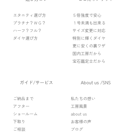
エタニティ選び方
５倍強度で安心
プラチナ？ＷＧ？
１号未満も出来る
ハーフ？フル？
サイズ変更に対応
ダイヤ選び方
特別に輝くダイヤ
更に安くの裏ワザ
国内工房だから
宝石鑑定士だから
ガイド/サービス
About us /SNS
ご納品まで
私たちの想い
アフター
工房風景
ショールーム
about us
下取り
お客様の声
ご相談
ブログ