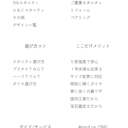
75%エタニティ
ご褒美エタニティ
Ｈ＆Ｃエタニティ
リフォーム
その他
ペアリング
デザイン一覧
選び方コツ
ここだけメリット
エタニティ選び方
５倍強度で安心
プラチナ？ＷＧ？
１号未満も出来る
ハーフ？フル？
サイズ変更に対応
ダイヤ選び方
特別に輝くダイヤ
更に安くの裏ワザ
国内工房だから
宝石鑑定士だから
ガイド/サービス
About us /SNS