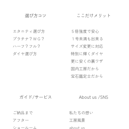
選び方コツ
ここだけメリット
エタニティ選び方
５倍強度で安心
プラチナ？ＷＧ？
１号未満も出来る
ハーフ？フル？
サイズ変更に対応
ダイヤ選び方
特別に輝くダイヤ
更に安くの裏ワザ
国内工房だから
宝石鑑定士だから
ガイド/サービス
About us /SNS
ご納品まで
私たちの想い
アフター
工房風景
ショールーム
about us