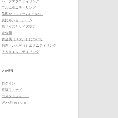
ハーフエタニティリング
フルエタニティリング
修理やリフォームについて
恵比寿ショールーム
指サイズとサイズ変更
未分類
貴金属（メタル）について
鍛造（たんぞう）エタニティリング
７５％エタニティリング
メタ情報
ログイン
投稿フィード
コメントフィード
WordPress.org