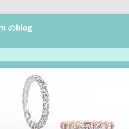
 のblog
グ
コンテンツへ移動