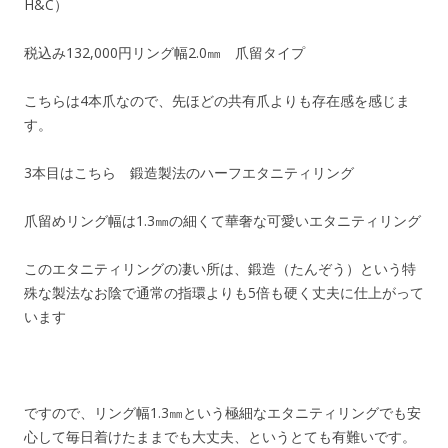
H&C）
税込み132,000円リング幅2.0㎜ 爪留タイプ
こちらは4本爪なので、先ほどの共有爪よりも存在感を感じま
す。
3本目はこちら 鍛造製法のハーフエタニティリング
爪留めリング幅は1.3㎜の細くて華奢な可愛いエタニティリング
このエタニティリングの凄い所は、鍛造（たんぞう）という特
殊な製法なお陰で通常の指環よりも5倍も硬く丈夫に仕上がって
います
ですので、リング幅1.3㎜という極細なエタニティリングでも安
心して毎日着けたままでも大丈夫、というとても有難いです。