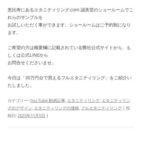
恵比寿にあるエタニティリング.com 誠美堂のショールームでこ
れらのサンプルを
お試しいただく事ができます。ショールームはご予約制になり
ます。
ご希望の方は概要欄に記載されている弊社公式サイトから、も
しくは公式LINEから
お問合せくださいませ。
今日は「30万円台で買えるフルエタニティリング」をご紹介い
たしました。
カテゴリー:
You Tube 動画記事
,
エタニティリング
,
エタニティリン
グのデザイン
,
エタニティリングの価格
,
フルエタニティリング
| 投
稿日:
2023年11月5日
|