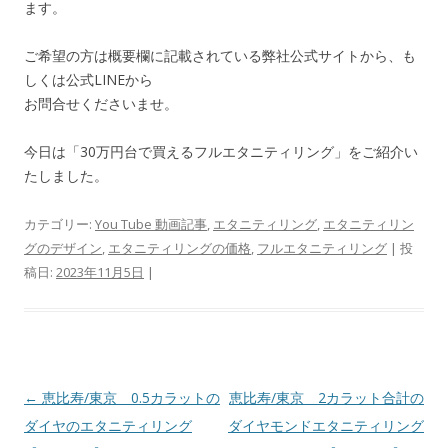
ます。
ご希望の方は概要欄に記載されている弊社公式サイトから、も
しくは公式LINEから
お問合せくださいませ。
今日は「30万円台で買えるフルエタニティリング」をご紹介い
たしました。
カテゴリー:
You Tube 動画記事
,
エタニティリング
,
エタニティリン
グのデザイン
,
エタニティリングの価格
,
フルエタニティリング
| 投
稿日:
2023年11月5日
|
投稿ナビゲーション
←
恵比寿/東京 0.5カラットの
恵比寿/東京 2カラット合計の
ダイヤのエタニティリング
ダイヤモンドエタニティリング