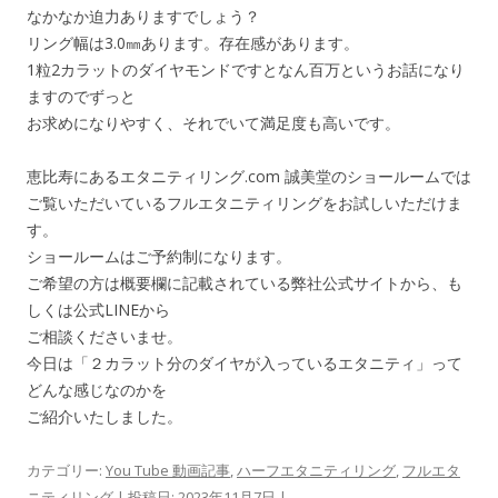
なかなか迫力ありますでしょう？
リング幅は3.0㎜あります。存在感があります。
1粒2カラットのダイヤモンドですとなん百万というお話になり
ますのでずっと
お求めになりやすく、それでいて満足度も高いです。
恵比寿にあるエタニティリング.com 誠美堂のショールームでは
ご覧いただいているフルエタニティリングをお試しいただけま
す。
ショールームはご予約制になります。
ご希望の方は概要欄に記載されている弊社公式サイトから、も
しくは公式LINEから
ご相談くださいませ。
今日は「２カラット分のダイヤが入っているエタニティ」って
どんな感じなのかを
ご紹介いたしました。
カテゴリー:
You Tube 動画記事
,
ハーフエタニティリング
,
フルエタ
ニティリング
| 投稿日:
2023年11月7日
|