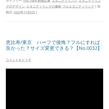
カテゴリー:
You Tube 動画記事
,
エタニティリング
,
エタニティリン
グのデザイン
,
エタニティリングの価格
,
フルエタニティリング
| 投
稿日:
2023年11月5日
|
恵比寿/東京 ハーフで後悔？フルにすれば
良かった？サイズ変更できる？【No.0032】
コメントをどうぞ